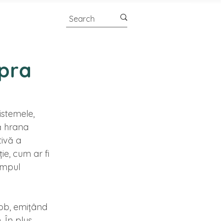
upra
stemele, 
ă hrana 
ivă a 
ie, cum ar fi 
impul 
ob, emițând
În plus, 