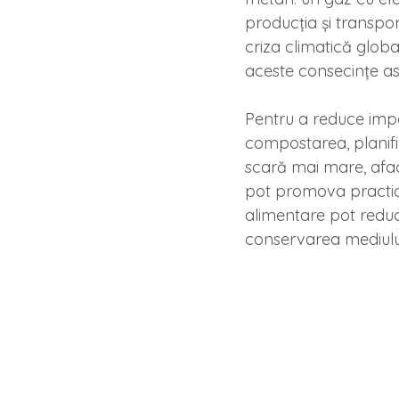
producția și transpor
criza climatică globa
aceste consecințe as
Pentru a reduce impa
compostarea, planifi
scară mai mare, afac
pot promova practici 
alimentare pot reduce
conservarea mediulu