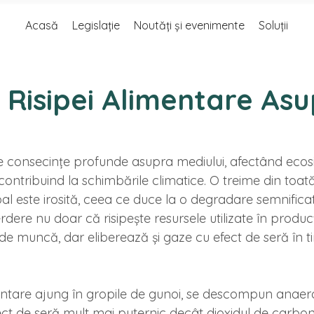
Acasă
Legislație
Noutăți și evenimente
Soluții
 Risipei Alimentare As
e consecințe profunde asupra mediului, afectând ecosi
 contribuind la schimbările climatice. O treime din toat
al este irosită, ceea ce duce la o degradare semnificat
rdere nu doar că risipește resursele utilizate în producț
 de muncă, dar eliberează și gaze cu efect de seră în t
entare ajung în gropile de gunoi, se descompun anaer
ct de seră mult mai puternic decât dioxidul de carbon. 