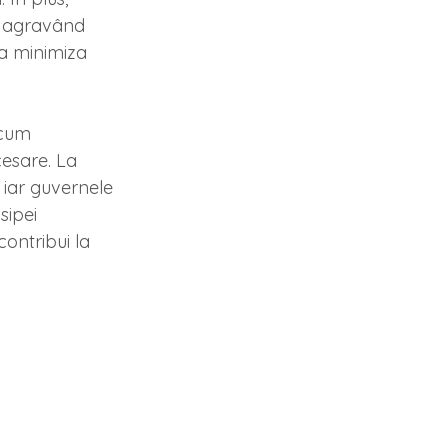
n, agravând 
 a minimiza 
ecum 
esare. La 
iar guvernele 
sipei 
ontribui la 