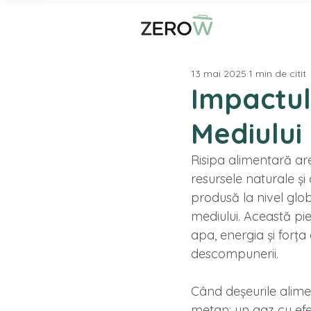
13 mai 2025
1 min de citit
Impactul
Mediului
Risipa alimentară ar
resursele naturale și
produsă la nivel glob
mediului. Această pie
apa, energia și forța
descompunerii.
Când deșeurile alim
metan: un gaz cu efe